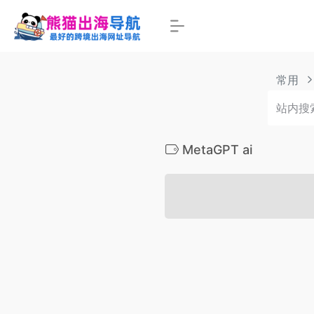
常用
MetaGPT ai